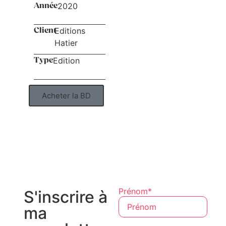
2020
Année
Editions
Client
Hatier
Edition
Type
Acheter la BD
Prénom*
S'inscrire à
ma