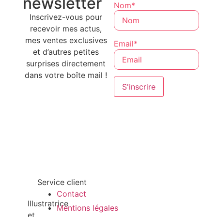
newsletter
Nom*
Inscrivez-vous pour
recevoir mes actus,
mes ventes exclusives
Email*
et d’autres petites
surprises directement
dans votre boîte mail !
Service client
Contact
Illustratrice
Mentions légales
et