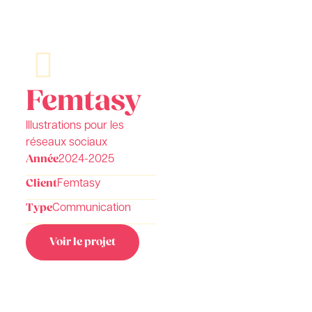
Femtasy
Illustrations pour les
réseaux sociaux
Année
2024-2025
Client
Femtasy
Type
Communication
Voir le projet