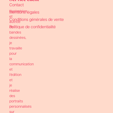
Contact
Illustratrice
Mentions légales
et
Conditions générales de vente
autrice
Politique de confidentialité
de
bandes
dessinées,
je
travaille
pour
la
communication
et
l’édition
et
je
réalise
des
portraits
personnalisés
sur